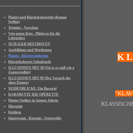
Pianist und Klavierkabarettist Roman
Seeliger
Termine - Vorschau
Veto gegen Keto - Plädoyer für die
Lebenslust
SEƎLIGER BEETHOVEN
Ausbildung und Werdegang
K L 
Pianist - Klavierspielereien
Klavierkabarett-Soloabende
ILLUSIONEN MIT 50 (Nix is so siaß wie a
Zaunerstollen)
ILLUSIONEN MIT 99 (Der Versuch der
alten Damen)
SEIDENBLICKE. Ein Bussical
"KLAV
KABARETTE DIE OPERETTE
Pianist Seeliger in jungen Jahren
'KLASSISCH
Hörspiele
Kritiken
Impressum - Kontakt - Fotocredits