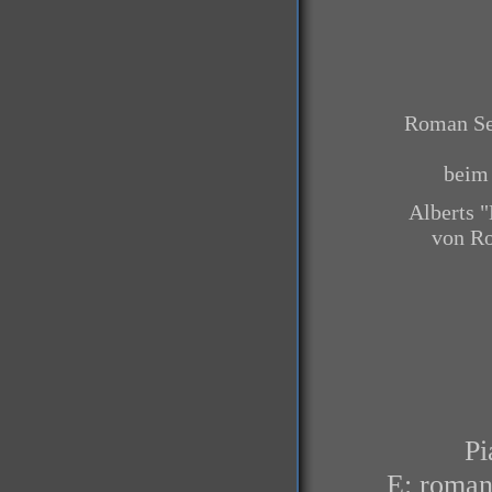
Roman See
beim
Alberts "
von Ro
Pi
E: roman