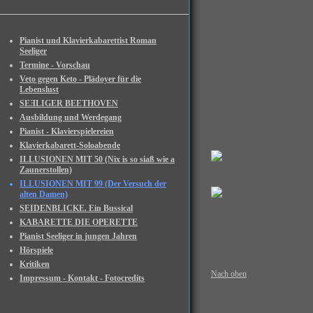
Pianist und Klavierkabarettist Roman
Seeliger
Termine - Vorschau
Veto gegen Keto - Plädoyer für die
Lebenslust
SEƎLIGER BEETHOVEN
Ausbildung und Werdegang
Pianist - Klavierspielereien
Klavierkabarett-Soloabende
ILLUSIONEN MIT 50 (Nix is so siaß wie a
Zaunerstollen)
ILLUSIONEN MIT 99 (Der Versuch der
alten Damen)
SEIDENBLICKE. Ein Bussical
KABARETTE DIE OPERETTE
Pianist Seeliger in jungen Jahren
Hörspiele
Kritiken
Nach oben
Impressum - Kontakt - Fotocredits