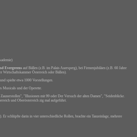
Akademie)
und
Evergreens
auf Bällen (z.B. im Palais Auersperg),
bei Firmenjubiläen (z.B. 60 Jahre
er Wirtschaftskammer Österreich oder Bällen).
und spielte etwa 1000 Vorstellungen.
s Musicals und der Operette.
a Zaunerstollen", "Illusionen mit 99 oder Der Versuch der alten Damen", "Seidenblicke.
erreich und Oberösterreich zig mal aufgeführt.
 Er schlüpfte darin in vier unterschiedliche Rollen, brachte ein Tanzeinlage, mehrere