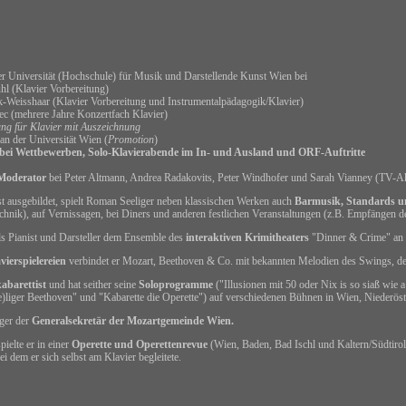
er Universität (Hochschule) für Musik und Darstellende Kunst Wien bei
hl (Klavier Vorbereitung)
k-Weisshaar (Klavier Vorbereitung und Instrumentalpädagogik/Klavier)
c (mehrere Jahre Konzertfach Klavier)
ng für Klavier mit Auszeichnung
an der Universität Wien (
Promotion
)
 bei Wettbewerben, Solo-Klavierabende im In- und Ausland und ORF-Auftritte
Moderator
bei Peter Altmann, Andrea Radakovits, Peter Windhofer und Sarah Vianney (TV-
st ausgebildet, spielt Roman Seeliger neben klassischen Werken auch
Barmusik,
Standards 
echnik),
auf Vernissagen,
bei Diners und
anderen festlichen Veranstaltungen (z.B. Empfängen d
als Pianist und Darsteller dem Ensemble des
interaktiven Krimitheaters
"Dinner & Crime" an 
vierspielereien
verbindet er Mozart, Beethoven & Co. mit bekannten Melodien des Swings, de
abarettist
und hat seither seine
Soloprogramme
("Illusionen mit 50 oder Nix is so siaß wie 
e)liger Beethoven" und "Kabarette die Operette") auf verschiedenen Bühnen in Wien, Niederöst
iger der
Generalsekretär der Mozartgemeinde Wien.
ielte er in einer
Operette und Operettenrevue
(Wien, Baden, Bad Ischl und Kaltern/Südtirol).
ei dem er sich selbst am Klavier begleitete.