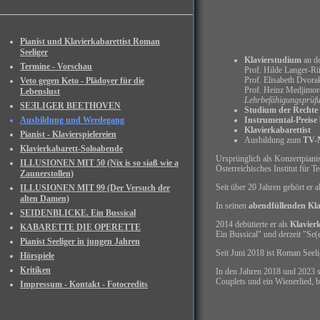
Pianist und Klavierkabarettist Roman
Seeliger
Klavierstudium
an d
Termine - Vorschau
Prof. Hilde Langer-Rü
Prof. Elisabeth Dvora
Veto gegen Keto - Plädoyer für die
Prof. Heinz Medjimore
Lebenslust
Lehrbefähigungsprüfu
SEƎLIGER BEETHOVEN
Studium der Rechte
Ausbildung und Werdegang
Instrumental-Preise
Klavierkabarettist
Pianist - Klavierspielereien
Ausbildung zum
TV-
Klavierkabarett-Soloabende
Ursprünglich als Konzertpiani
ILLUSIONEN MIT 50 (Nix is so siaß wie a
Österreichisches Institut für T
Zaunerstollen)
Seit über 20 Jahren gehört er 
ILLUSIONEN MIT 99 (Der Versuch der
alten Damen)
In seinen
abendfüllenden Kla
SEIDENBLICKE. Ein Bussical
2014 debütierte er als
Klavierk
KABARETTE DIE OPERETTE
Ein Bussical" und derzeit "Se(
Pianist Seeliger in jungen Jahren
Seit Juni 2018 ist Roman Seel
Hörspiele
Kritiken
In den Jahren 2018 und 2023 sp
Couplets und ein Wienerlied, b
Impressum - Kontakt - Fotocredits