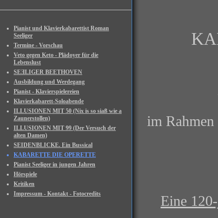
Pianist und Klavierkabarettist Roman
KA
Seeliger
Termine - Vorschau
Veto gegen Keto - Plädoyer für die
Lebenslust
SEƎLIGER BEETHOVEN
Ausbildung und Werdegang
Pianist - Klavierspielereien
Klavierkabarett-Soloabende
ILLUSIONEN MIT 50 (Nix is so siaß wie a
im Rahmen d
Zaunerstollen)
ILLUSIONEN MIT 99 (Der Versuch der
alten Damen)
SEIDENBLICKE. Ein Bussical
KABARETTE DIE OPERETTE
Pianist Seeliger in jungen Jahren
Hörspiele
Kritiken
Impressum - Kontakt - Fotocredits
Eine 120-