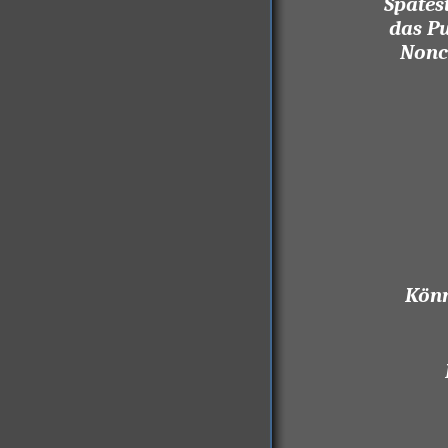
Spätes
das Pu
Nonch
Könn